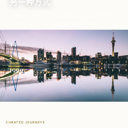
另一种方式
不赶景点，不挤大巴。从大堡礁的碧蓝海水到新西兰南
岛的雪山冰川，每一次旅程都为你量身定制。
44
精选线路
2
覆盖国家
1999
创始年份
↓ 探索澳洲
CURATED JOURNEYS