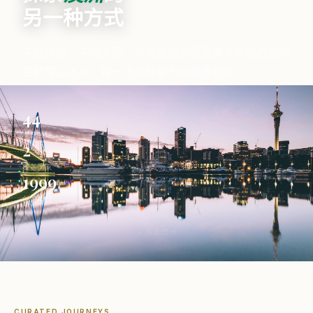
另一种方式
不赶景点，不挤大巴。从大堡礁的碧蓝海水到新西兰南
岛的雪山冰川，每一次旅程都为你量身定制。
44
精选线路
2
覆盖国家
1999
创始年份
↓ 探索澳洲
CURATED JOURNEYS