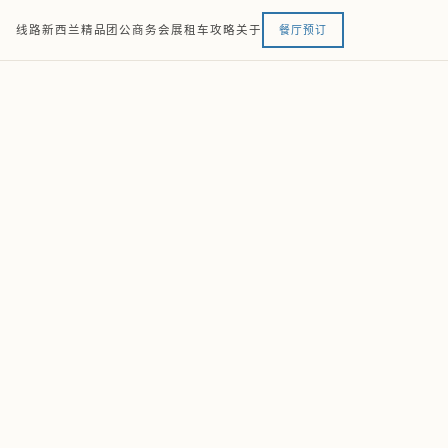
线路
新西兰精品团
公商务
会展
租车
攻略
关于
餐厅预订