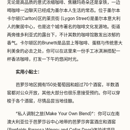
无论是高品质的意式浓缩咖啡、焦糖玛奇朵还是拿铁，一边
喝咖啡一边聊天已经成为墨尔本人生活的常态。位于墨尔本
卡尔顿(Carlton)区的莱贡街 (Lygon Street)是墨尔本意大利
人的聚居中心，也是这个城市著名的咖啡文化发源地。街道
两旁维多利亚式的露台下，不计其数的咖啡馆散发出浓郁的
香气。卡尔顿区的Brunetti是品尝上等咖啡、蛋糕与传统意大
利美食的必去之处，你可以在这里来一份手工冰淇淋搭配一
杯香浓咖啡，打发一下午的悠闲时光。
实用小贴士：
芭萝莎地区拥有150处葡萄园和超过70个酒窖，半数酒
窖都对公众开放，其他大部分也很乐意接受预约。你可以穿
梭于各个酒窖，尽情品尝当地佳酿。
“私人调制之旅(Make Your Own Blend)“：你可以在南
澳大利亚位于芭萝莎谷中心地带的芭萝莎奔富酒庄和酒窖
(Penfolds Barossa Winery and Cellar Door)体验该项目。