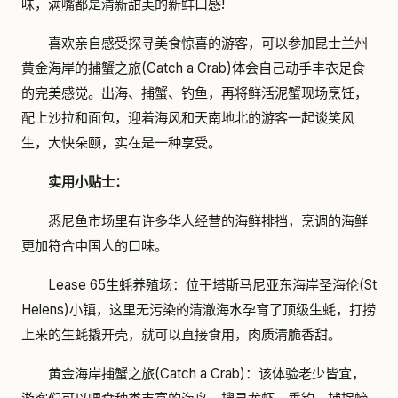
味，满嘴都是清新甜美的新鲜口感!
喜欢亲自感受探寻美食惊喜的游客，可以参加昆士兰州
黄金海岸的捕蟹之旅(Catch a Crab)体会自己动手丰衣足食
的完美感觉。出海、捕蟹、钓鱼，再将鲜活泥蟹现场烹饪，
配上沙拉和面包，迎着海风和天南地北的游客一起谈笑风
生，大快朵颐，实在是一种享受。
实用小贴士：
悉尼鱼市场里有许多华人经营的海鲜排挡，烹调的海鲜
更加符合中国人的口味。
Lease 65生蚝养殖场：位于塔斯马尼亚东海岸圣海伦(St
Helens)小镇，这里无污染的清澈海水孕育了顶级生蚝，打捞
上来的生蚝撬开壳，就可以直接食用，肉质清脆香甜。
黄金海岸捕蟹之旅(Catch a Crab)：该体验老少皆宜，