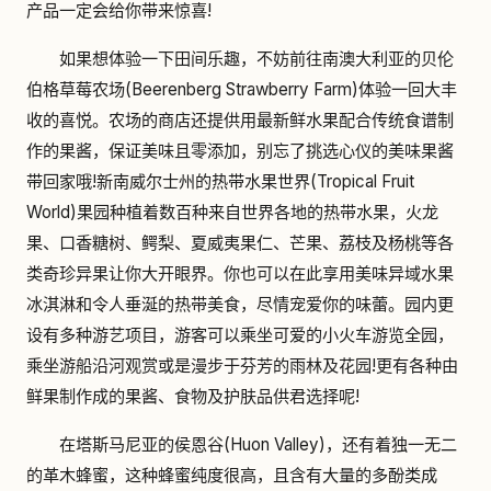
产品一定会给你带来惊喜!
如果想体验一下田间乐趣，不妨前往南澳大利亚的贝伦
伯格草莓农场(Beerenberg Strawberry Farm)体验一回大丰
收的喜悦。农场的商店还提供用最新鲜水果配合传统食谱制
作的果酱，保证美味且零添加，别忘了挑选心仪的美味果酱
带回家哦!新南威尔士州的热带水果世界(Tropical Fruit
World)果园种植着数百种来自世界各地的热带水果，火龙
果、口香糖树、鳄梨、夏威夷果仁、芒果、荔枝及杨桃等各
类奇珍异果让你大开眼界。你也可以在此享用美味异域水果
冰淇淋和令人垂涎的热带美食，尽情宠爱你的味蕾。园内更
设有多种游艺项目，游客可以乘坐可爱的小火车游览全园，
乘坐游船沿河观赏或是漫步于芬芳的雨林及花园!更有各种由
鲜果制作成的果酱、食物及护肤品供君选择呢!
在塔斯马尼亚的侯恩谷(Huon Valley)，还有着独一无二
的革木蜂蜜，这种蜂蜜纯度很高，且含有大量的多酚类成