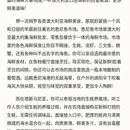
盛的海鲜大餐!搭配一杯澳大利亚口感清新的白葡萄酒，更添
鲜美滋味!
想一次网罗各类澳大利亚海鲜美食，那就赶紧挑一个风
和日丽的早晨前往著名的悉尼鱼市场。悉尼鱼市场是澳大利
亚最大的集海鲜批发、零售及餐饮于一体的海鲜市场。市场
里的各色海鲜保准让你目不暇接，生蚝、龙虾、三文鱼、螃
蟹，还有各种叫不出名字的海鱼。你可以亲自选购最中意的
海鲜食材，在鱼档餐厅直接烹饪，现买现吃，保证新鲜!趁着
烹饪的间隙，你还可以去市场的商店里挑选一瓶本地酿制的
葡萄酒。远眺悉尼海港的无敌海景，在户外的遮阳伞下吹着
海风大快朵颐，视觉与味觉的双重享受，更加令人陶醉!
而在塔斯马尼亚，你可以参观当地的生蚝养殖场，听工
作人员介绍生蚝的养殖过程，并在农场直接购买新鲜打捞的
生蚝，无需任何调味品，直接放入口中，肥厚的蚝肉与清爽
微咸的海水混合在一起，肉质爽滑、鲜美多汁，没有丝毫腥