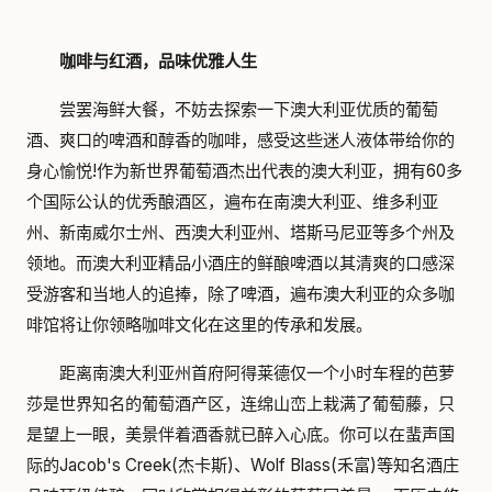
咖啡与红酒，品味优雅人生
尝罢海鲜大餐，不妨去探索一下澳大利亚优质的葡萄
酒、爽口的啤酒和醇香的咖啡，感受这些迷人液体带给你的
身心愉悦!作为新世界葡萄酒杰出代表的澳大利亚，拥有60多
个国际公认的优秀酿酒区，遍布在南澳大利亚、维多利亚
州、新南威尔士州、西澳大利亚州、塔斯马尼亚等多个州及
领地。而澳大利亚精品小酒庄的鲜酿啤酒以其清爽的口感深
受游客和当地人的追捧，除了啤酒，遍布澳大利亚的众多咖
啡馆将让你领略咖啡文化在这里的传承和发展。
距离南澳大利亚州首府阿得莱德仅一个小时车程的芭萝
莎是世界知名的葡萄酒产区，连绵山峦上栽满了葡萄藤，只
是望上一眼，美景伴着酒香就已醉入心底。你可以在蜚声国
际的Jacob's Creek(杰卡斯)、Wolf Blass(禾富)等知名酒庄