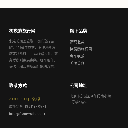
树袋熊旅行网
旗下品牌
北京美辰国旅旗下澳新旅行品
福玛北美
牌。1999年成立，专注澳新深
树袋熊旅行网
度定制旅行——从线路设计、商
房车联盟
务考察到会展会奖、租车包车，
美辰美食
提供一站式澳新旅行解决方案。
联系方式
公司地址
北京市东城区朝阳门南小街
400-004-5956
2号楼4层505
质量监督: 18911840571
info@ftourworld.com