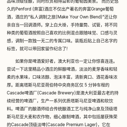
品味顶级佳酿，同时欣赏相得益彰的葡萄园美景。 而历史悠
久的Penford (奔富)酒庄不仅出产著名的奔富Grange葡萄
酒，酒庄的“私人调制之旅(Make Your Own Blend)”还让你
亲自当一回调酒师。穿上白大褂，手持量筒、试管，将不同
种类的葡萄酒按照自己喜欢的比例混合跟随味觉、口感与灵
感，调制一款独一无二的专属口味。装瓶后贴上自己名字的
标签，就可以带回家留作纪念了!
如果你是啤酒爱好者，澳大利亚也一定让你惊喜连连。
尝试一下这里精品小酒庄的鲜酿啤酒，淡淡的麦芽香味和轻
柔的水果味，口味浓醇、泡沫丰富，清新爽口、酒花香味浓
厚。距离塔斯马尼亚荷伯特中央商务区仅 5 分钟车程的
Cascade啤酒厂(Cascade Brewery)是澳大利亚最古老的持
续经营的啤酒厂，生产一系列优质塔斯马尼亚啤酒和软饮
料。啤酒厂的酿酒师结合传统酿酒工艺与纯净山泉及顶级塔
斯马尼亚大麦和农作物，细心酿制啤酒，其中包括屡获殊荣
的Cascade顶级淡啤(Cascade Premium Lager)，它在