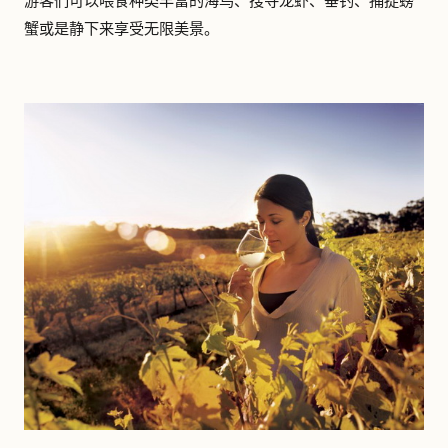
游客们可以喂食种类丰富的海鸟、搜寻龙虾、垂钓、捕捉螃
蟹或是静下来享受无限美景。