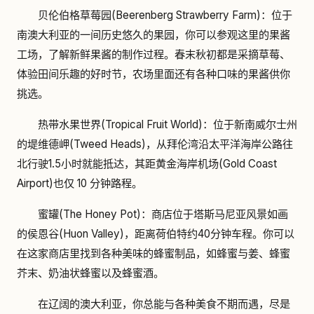
贝伦伯格草莓园(Beerenberg Strawberry Farm)：位于
南澳大利亚的一间历史悠久的果园，你可以参观这里的果酱
工场，了解新鲜果酱的制作过程。春末秋初都是采摘草莓、
体验田间乐趣的好时节，农场里面还有各种口味的果酱供你
挑选。
热带水果世界(Tropical Fruit World)：位于新南威尔士州
的堤维德岬(Tweed Heads)，从拜伦湾沿太平洋海岸公路往
北行驶1.5小时就能抵达，其距黄金海岸机场(Gold Coast
Airport)也仅 10 分钟路程。
蜜罐(The Honey Pot)：商店位于塔斯马尼亚风景如画
的侯恩谷(Huon Valley)，距离荷伯特约40分钟车程。你可以
在这家商店里找到各种美味的蜂蜜制品，如蜂蜜与姜、蜂蜜
芥末、奶油状蜂蜜以及蜂蜜酒。
在辽阔的澳大利亚，你总能与各种美食不期而遇，尽是