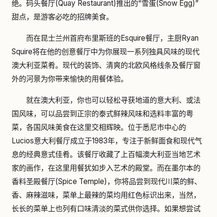
绝。码头餐厅(Quay Restaurant)推出的“雪蛋(Snow Egg)”
甜点，是游客必吃的招牌美食。
而在昆士兰州首府布里斯班的Esquire餐厅，主厨Ryan
Squire将在他的创意餐厅中为你展现一系列独具风味的现代
澳大利亚菜肴。现代的装饰、清爽的北欧风格线条及餐厅窗
外的河景为你带来愉快的用餐体验。
就在澳大利亚，你也可以轻松寻获地道的意大利、或法
国风味，可以品尝到正宗的泰式鲜辣风味和选料丰富的粤
菜，各国风味美食在这里交相辉映。位于悉尼市中心的
Lucios意大利餐厅成立于1983年，专注于新鲜面食和现代气
息的经典意式佳肴。该餐厅收藏了上百幅澳大利亚当地艺术
家的画作，在这里用餐犹如步入艺术的殿堂。而在墨尔本的
香料圣殿餐厅(Spice Temple)，你将品尝到现代川菜的鲜、
香、麻辣滋味，菜单上最辣的菜均用红色标识出来，当然，
长长的菜单上也列有口味清淡的菜式供你选择。如果想尝试