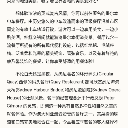
菜系的地道美食，吸引着世界各地的美食爱好者!
想体验浓浓的英式复古风情，你可以前往著名的墨尔本
电车餐厅。由历史悠久的电车改造而来的顶级餐厅沿着市区
固定的有轨电车轨道行驶，游客可以一边享用美食，一边小
酌美酒，杯觥交错间就能游览墨尔本街道美景。餐厅包含一
流餐厅所拥有的所有现代便利设施，包括红地毯、毛绒座
椅、泛着柔和光晕的精美铜饰、管弦音乐，以及有着鲜艳的
康乃馨装饰的餐桌，让你享受舒适的用餐体验!
不论白天还是黑夜，从悉尼著名的环形码头(Circular
Quay)西侧的码头餐厅(Quay Restaurant)都可欣赏悉尼海港
大桥(Sydney Harbour Bridge)和悉尼歌剧院(Sydney Opera
House)的壮观风景。餐厅的经营理念源于行政总厨 Peter
Gilmore 的灵感，即创造一种具有自然多样性和自然之美的
就餐体验。作为澳大利亚最受赞誉的餐厅之一，其菜肴的味
道和口感完美地融合在一起，令品尝应季套餐的客人络绎不